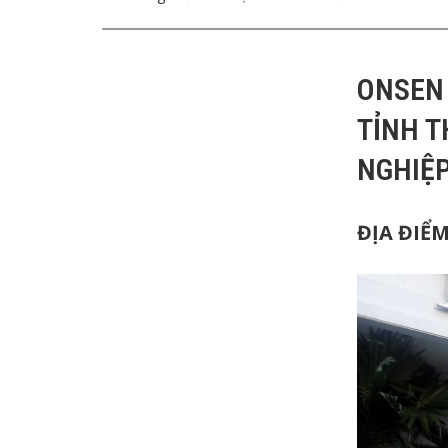
ONSEN
TỈNH 
NGHIỆ
ĐỊA ĐIỂ