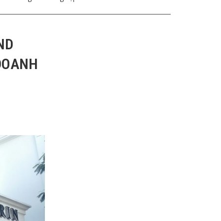
ND
DOANH