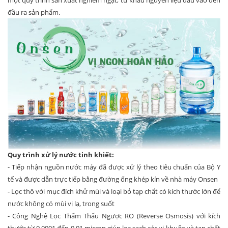
một quy trình sản xuất nghiêm ngặt, từ khâu nguyên liệu đầu vào đến
đầu ra sản phẩm.
Quy trình xử lý nước tinh khiết:
- Tiếp nhận nguồn nước máy đã được xử lý theo tiêu chuẩn của Bộ Y
tế và được dẫn trực tiếp bằng đường ống khép kín về nhà máy Onsen
- Lọc thô với mục đích khử mùi và loại bỏ tạp chất có kích thước lớn để
nước không có mùi vị lạ, trong suốt
- Công Nghệ Lọc Thẩm Thấu Ngược RO (Reverse Osmosis) với kích
thước từ 0,0001 đến 0,01 micron giúp lọc sạch các vi khuẩn và tạp chất