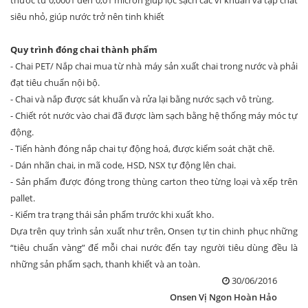
siêu nhỏ, giúp nước trở nên tinh khiết
Quy trình đóng chai thành phẩm
- Chai PET/ Nắp chai mua từ nhà máy sản xuất chai trong nước và phải
đạt tiêu chuẩn nội bộ.
- Chai và nắp được sát khuẩn và rửa lại bằng nước sạch vô trùng.
- Chiết rót nước vào chai đã được làm sạch bằng hệ thống máy móc tự
động.
- Tiến hành đóng nắp chai tự động hoá, được kiểm soát chặt chẽ.
- Dán nhãn chai, in mã code, HSD, NSX tự động lên chai.
- Sản phẩm được đóng trong thùng carton theo từng loại và xếp trên
pallet.
- Kiểm tra trạng thái sản phẩm trước khi xuất kho.
Dựa trên quy trình sản xuất như trên, Onsen tự tin chinh phục những
“tiêu chuẩn vàng” để mỗi chai nước đến tay người tiêu dùng đều là
những sản phẩm sạch, thanh khiết và an toàn.
30/06/2016
Onsen Vị Ngon Hoàn Hảo